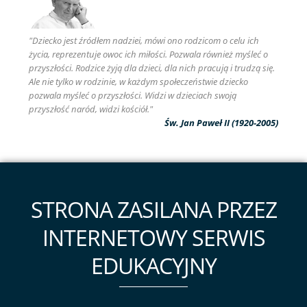
"Dziecko jest źródłem nadziei, mówi ono rodzicom o celu ich
życia, reprezentuje owoc ich miłości. Pozwala również myśleć o
przyszłości. Rodzice żyją dla dzieci, dla nich pracują i trudzą się.
Ale nie tylko w rodzinie, w każdym społeczeństwie dziecko
pozwala myśleć o przyszłości. Widzi w dzieciach swoją
przyszłość naród, widzi kościół."
Św. Jan Paweł II (1920-2005)
STRONA ZASILANA PRZEZ
INTERNETOWY SERWIS
EDUKACYJNY