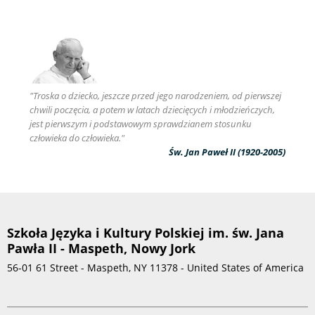
"Troska o dziecko, jeszcze przed jego narodzeniem, od pierwszej
chwili poczęcia, a potem w latach dziecięcych i młodzieńczych,
jest pierwszym i podstawowym sprawdzianem stosunku
człowieka do człowieka."
Św. Jan Paweł II (1920-2005)
Szkoła Języka i Kultury Polskiej im. św. Jana
Pawła II - Maspeth, Nowy Jork
56-01 61 Street - Maspeth, NY 11378 - United States of America