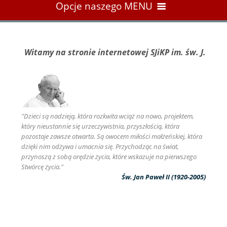
Opcje naszego MENU
NASZA SZKOŁA
Witamy na stronie internetowej SJiKP im. św. J. Pawła I
STRONA DOMOWA
OGŁOSZENIA
ZARZĄD, DYREKCJA I KADRA PEDAGOGICZNA
"Dzieci są nadzieją, która rozkwita wciąż na nowo, projektem,
OGŁOSZENIA SZKOLNE
SZKOŁA W OBIEKTYWIE
który nieustannie się urzeczywistnia, przyszłością, która
ZADANIA
pozostaje zawsze otwarta. Są owocem miłości małżeńskiej, która
OGŁOSZENIA KOMITETU RODZICIELSKIEGO
CO WARTO ODWIEDZIĆ I PRZECZYTAĆ
dzięki nim odżywa i umacnia się. Przychodząc na świat,
przynoszą z sobą orędzie życia, które wskazuje na pierwszego
KLASA 0 A
OGŁOSZENIA KULTURALNO-ROZRYWKOWE
Stwórcę życia."
KALENDARZ
Św. Jan Paweł II (1920-2005)
KLASA I A
DOKUMENTY SZKOLNE
KALENDARZ WYDARZEŃ SZKOLNYCH
KLASA II A
KONTAKT Z NAMI
DYŻURY SZKOLNE RODZICÓW