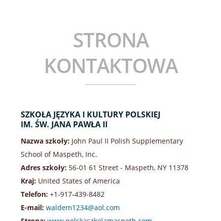
KLASA III A
STRONA KONTAKTOWA
KLASA IV A
STRONA
KLASA V A
KONTAKTOWA
KLASA V B
KLASA VI A
KLASA VII A
SZKOŁA JĘZYKA I KULTURY POLSKIEJ
IM. ŚW. JANA PAWŁA II
KLASA VIII A
Nazwa szkoły:
John Paul II Polish Supplementary
KLASA IX A LICEALNA
School of Maspeth, Inc.
Adres szkoły:
56-01 61 Street - Maspeth, NY 11378
KLASA IX B LICEALNA
Kraj:
United States of America
KLASA X A LICEALNA
Telefon:
+1-917-439-8482
E-mail:
waldem1234@aol.com
KLASA XI A LICEALNA
Strona:
www.polskaszkolamaspeth.com